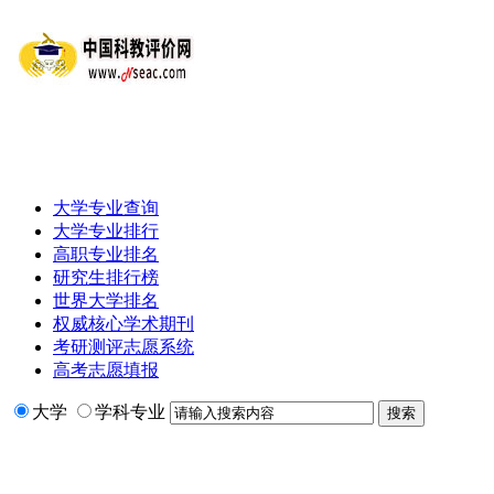
大学专业查询
大学专业排行
高职专业排名
研究生排行榜
世界大学排名
权威核心学术期刊
考研测评志愿系统
高考志愿填报
大学
学科专业