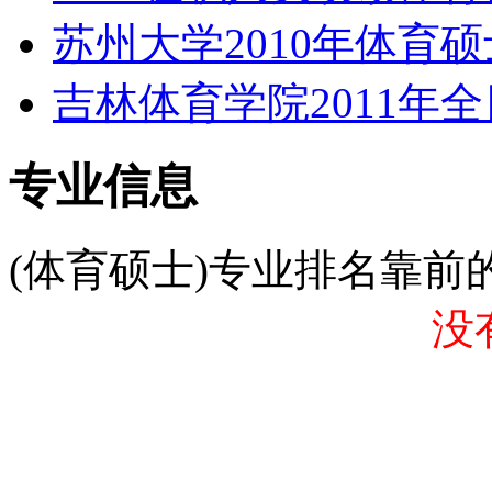
苏州大学2010年体育
吉林体育学院2011年
专业信息
(体育硕士)专业排名靠前
没