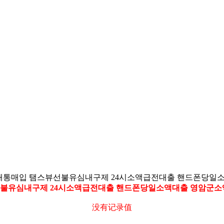
불유심개통매입 탬스뷰선불유심내구제 24시소액급전대출 핸드폰
스뷰선불유심내구제 24시소액급전대출 핸드폰당일소액대출 영암
没有记录值