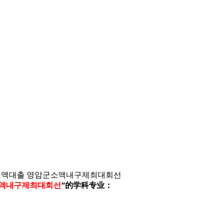
당일소액대출 영암군소액내구제최대회선
군소액내구제최대회선
”的学科专业：