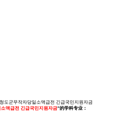
추천 청도군무작자당일소액급전 긴급국민지원자금
당일소액급전 긴급국민지원자금
”的学科专业：