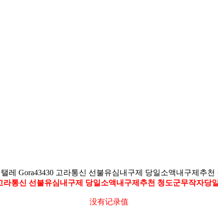
레 Gora43430 고라통신 선불유심내구제 당일소액내구제
30 고라통신 선불유심내구제 당일소액내구제추천 청도군무작자
没有记录值