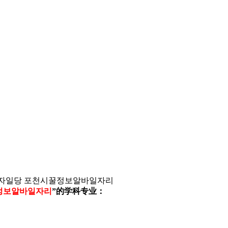
기술자일당 포천시꿀정보알바일자리
꿀정보알바일자리
”的学科专业：