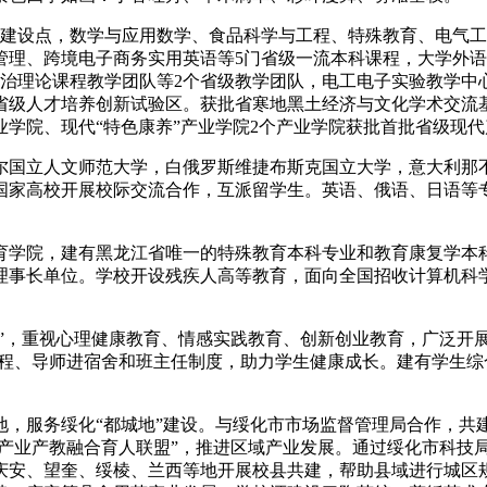
业建设点，数学与应用数学、食品科学与工程、特殊教育、电气工
管理、跨境电子商务实用英语等5门省级一流本科课程，大学外语
治理论课程教学团队等2个省级教学团队，电工电子实验教学中
省级人才培养创新试验区。获批省寒地黑土经济与文化学术交流
学院、现代“特色康养”产业学院2个产业学院获批首批省级现
尔国立人文师范大学，白俄罗斯维捷布斯克国立大学，意大利那
国家高校开展校际交流合作，互派留学生。英语、俄语、日语等
育学院，建有黑龙江省唯一的特殊教育本科专业和教育康复学本
理事长单位。学校开设残疾人高等教育，面向全国招收计算机科
心”，重视心理健康教育、情感实践教育、创新创业教育，广泛开
工程、导师进宿舍和班主任制度，助力学生健康成长。建有学生
地，服务绥化“都城地”建设。与绥化市市场监督管理局合作，共
米产业产教融合育人联盟”，推进区域产业发展。通过绥化市科技
庆安、望奎、绥棱、兰西等地开展校县共建，帮助县域进行城区