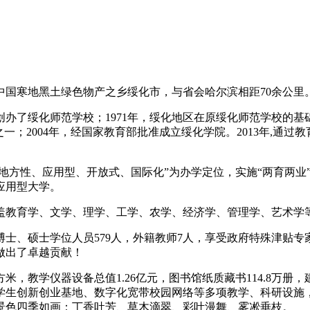
中国寒地黑土绿色物产之乡绥化市，与省会哈尔滨相距70余公里
创办了绥化师范学校；1971年，绥化地区在原绥化师范学校的基
；2004年，经国家教育部批准成立绥化学院。2013年,通过
“地方性、应用型、开放式、国际化”为办学定位，实施“两育两
应用型大学。
盖教育学、文学、理学、工学、农学、经济学、管理学、艺术学等
。博士、硕士学位人员579人，外籍教师7人，享受政府特殊津贴
做出了卓越贡献！
方米，教学仪器设备总值1.26亿元，图书馆纸质藏书114.8万
学生创新创业基地、数字化宽带校园网络等多项教学、科研设施
景色四季如画：丁香吐芳、草木滴翠、彩叶漫舞、雾凇垂枝。