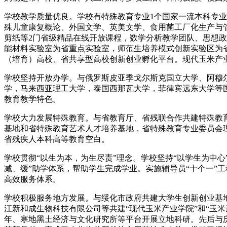
学校教学质量优良。学校有特殊教育专业1个国家一流本科专
殊儿童康复概论、外国文学、英美文学、食用菌工厂化生产与
剪纸等2门省级精品在线开放课程，数学分析教学团队、思想政
能材料实验室为省重点实验室，师范生培养模式创新实验区为
（培育）高校、省共享型高校创新创业孵化平台。现代玉米产业
学校坚持开放办学。与俄罗斯皮亚季戈尔斯克国立大学、阿穆
学，马来西亚理工大学，泰国西那瓦大学，菲律宾远东大学等
教育教学特色。
学校大力发展特殊教育。与省教育厅、省残联合作共建特殊教
基地和省特殊教育艺术人才培养基地，省特殊教育专业委员会
省残疾人本科高等教育空白。
学校贯彻“以生为本，为生尽责”理念。学校坚持“以学生为中
减、缓”助学体系，帮助学生完成学业。实施辅导员“十个一”
高效服务体系。
学校积极服务地方发展。与绥化市政府共建大学生创新创业基
江新和成生物科技有限公司等共建“现代玉米产业学院”和“玉
年、寒地黑土经济与文化研究所等平台开展立地科研。先后与