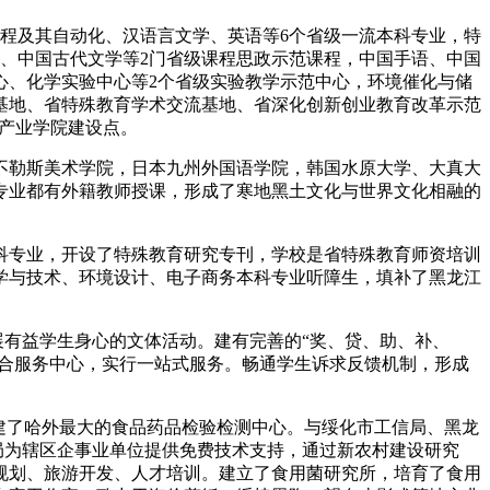
程及其自动化、汉语言文学、英语等6个省级一流本科专业，特
、中国古代文学等2门省级课程思政示范课程，中国手语、中国
心、化学实验中心等2个省级实验教学示范中心，环境催化与储
基地、省特殊教育学术交流基地、省深化创新创业教育改革示范
代产业学院建设点。
不勒斯美术学院，日本九州外国语学院，韩国水原大学、大真大
专业都有外籍教师授课，形成了寒地黑土文化与世界文化相融的
科专业，开设了特殊教育研究专刊，学校是省特殊教育师资培训
学与技术、环境设计、电子商务本科专业听障生，填补了黑龙江
展有益学生身心的文体活动。建有完善的“奖、贷、助、补、
综合服务中心，实行一站式服务。畅通学生诉求反馈机制，形成
建了哈外最大的食品药品检验检测中心。与绥化市工信局、黑龙
局为辖区企事业单位提供免费技术支持，通过新农村建设研究
规划、旅游开发、人才培训。建立了食用菌研究所，培育了食用