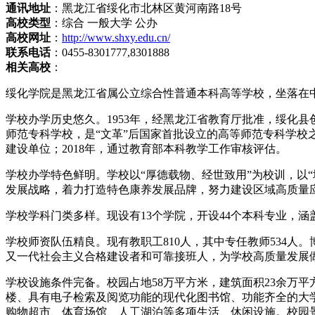
通讯地址
：黑龙江省绥化市北林区黄河南路18号
高校类型
：综合 一般大学 公办
高校网址
：
http://www.shxy.edu.cn/
联系电话
：0455-8301777,8301888
相关高校
：
绥化学院是黑龙江省属公立综合性普通本科高等学校，坐落在
学校办学历史悠久。1953年，经黑龙江省教育厅批准，绥化县
师范专科学校，是“文革”后国家首批设立的高等师范专科学校之一
建设单位；2018年，通过教育部本科教学工作审核评估。
学校办学特色鲜明。学校以“厚德载物、经世致用”为校训，以
发展战略，着力打造特色康养发展品牌，努力建设区域高质量
学校学科门类多样。现设有13个学院，开设44个本科专业，涵
学校师资队伍精良。现有教职工810人，其中专任教师534人
又一代社会主义合格建设者和可靠接班人，为学校高质量发展
学校设施条件完备。校园占地58万平方米，建筑面积23余万平
楼、具有电子检索及阅览功能的现代化图书馆、功能齐全的大
购物超市、体育场馆、人工湖泊等多项生活、休闲设施。校园