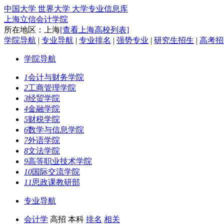
中国大学 世界大学 大学专业信息库
上海立信会计学院
所在地区：上海
[查看上海高校列表]
学院导航
|
专业导航
|
专业排名
|
强势专业
|
研究生招生
|
高考招
学院导航
1
会计与财务学院
2
工商管理学院
3
经贸学院
4
金融学院
5
财税学院
6
数学与信息学院
7
外语学院
8
文法学院
9
高等职业技术学院
10
国际交流学院
11
思政课教研部
专业导航
会计学
高招 本科
排名
相关