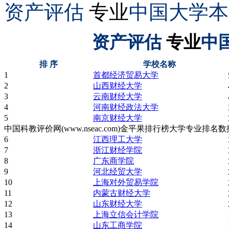
资产评估
专业
中国大学本
资产评估
专业
中
排 序
学校名称
1
首都经济贸易大学
2
山西财经大学
3
云南财经大学
4
河南财经政法大学
5
南京财经大学
中国科教评价网(www.nseac.com)金平果排行榜大学专业排
6
江西理工大学
7
浙江财经学院
8
广东商学院
9
河北经贸大学
10
上海对外贸易学院
11
内蒙古财经大学
12
山东财经大学
13
上海立信会计学院
14
山东工商学院