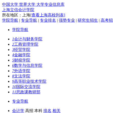
中国大学 世界大学 大学专业信息库
上海立信会计学院
所在地区：上海
[查看上海高校列表]
学院导航
|
专业导航
|
专业排名
|
强势专业
|
研究生招生
|
高考招
学院导航
1
会计与财务学院
2
工商管理学院
3
经贸学院
4
金融学院
5
财税学院
6
数学与信息学院
7
外语学院
8
文法学院
9
高等职业技术学院
10
国际交流学院
11
思政课教研部
专业导航
会计学
高招 本科
排名
相关